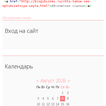
<
a
href
=
"http://blogibiznes.ru/chto-takoe-seo-
optimizatsiya-sayta.html"
>
Абсолютная ссылка
<
/
a
>
Абсолютная ссылка
Вход на сайт
Календарь
«
Август 2026
»
Пн
Вт
Ср
Чт
Пт
Сб
Вс
1
2
3
4
5
6
7
8
9
10
11
12
13
14
15
16