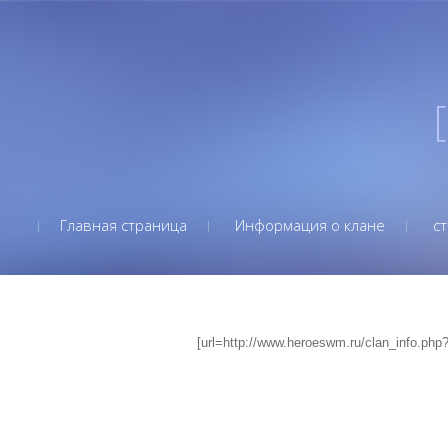
[
Главная страница
Информация о клане
ст
[url=http://www.heroeswm.ru/clan_info.php?