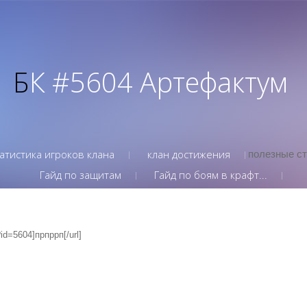
БК #5604 Артефактум
атистика игроков клана
клан достижения
полезные с
Гайд по защитам
Гайд по боям в крафт...
id=5604]прпррп[/url]